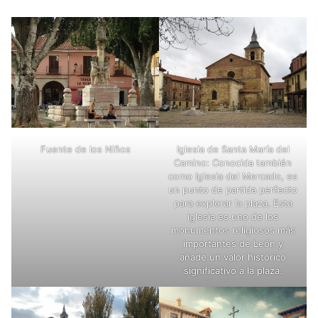
Fuente de los Niños
Iglesia de Santa María del
Camino: Conocida también
como Iglesia del Mercado, es
un punto de partida perfecto
para explorar la plaza. Esta
iglesia es uno de los
monumentos religiosos más
importantes de León y
añade un valor histórico
significativo a la plaza.